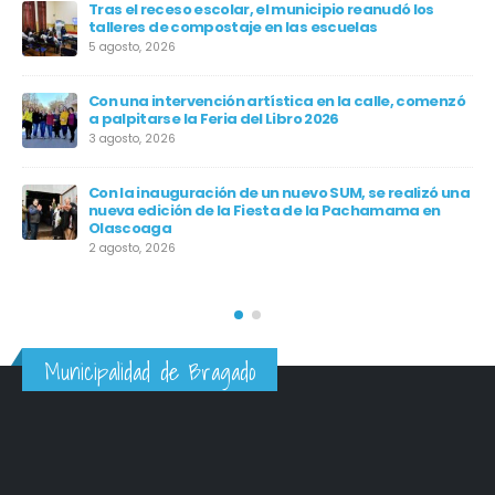
Tras el receso escolar, el municipio reanudó los
talleres de compostaje en las escuelas
en
5 agosto, 2026
Con una intervención artística en la calle, comenzó
a palpitarse la Feria del Libro 2026
3 agosto, 2026
Con la inauguración de un nuevo SUM, se realizó una
nueva edición de la Fiesta de la Pachamama en
en
Olascoaga
os
2 agosto, 2026
Municipalidad de Bragado