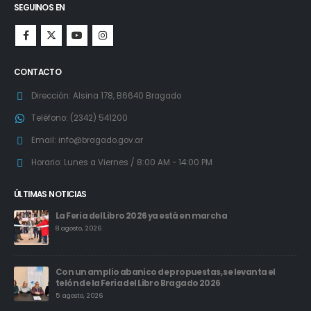
SEGUINOS EN
CONTACTO
Dirección:
Alsina 178, B6640 Bragado
Teléfono:
(2342) 541200
Email:
info@bragado.gov.ar
Horario:
Lunes a Viernes / 8:00 AM - 14:00 PM
ÚLTIMAS NOTICIAS
La Feria del Libro 2026 ya está en marcha
8 agosto, 2026
Con un amplio abanico de propuestas, se levanta el
telón de la Feria del Libro Bragado 2026
5 agosto, 2026