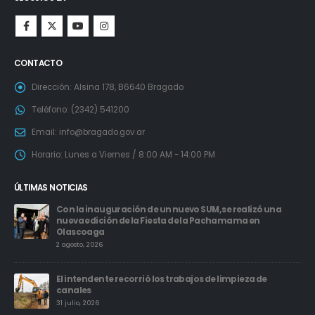
CONTACTO
Dirección:
Alsina 178, B6640 Bragado
Teléfono:
(2342) 541200
Email:
info@bragado.gov.ar
Horario:
Lunes a Viernes / 8:00 AM - 14:00 PM
ÚLTIMAS NOTICIAS
Con la inauguración de un nuevo SUM, se realizó una
nueva edición de la Fiesta de la Pachamama en
Olascoaga
2 agosto, 2026
es
El intendente recorrió los trabajos de limpieza de
canales
31 julio, 2026