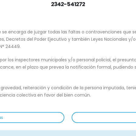
2342-541272
e se encarga de juzgar todas las faltas o contravenciones que
, Decretos del Poder Ejecutivo y también Leyes Nacionales y/o P
 N° 24449.
r los inspectores municipales y/o personal policial, el presunt
cance, en el plazo que prevea la notificación formal, pudiendo 
 gravedad, reiteración y condición de la persona imputada, teni
iencia colectiva en favor del bien común.
as