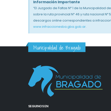
Información Importante
“El Juzgado de Faltas Nº 1 de la Municipalidad 
sobre la ruta provincial Nº 46 y ruta nacional Nº
descargos online correspondientes a infraccion
www.infraccionesba.gba.gob.ar
.
Municipalidad de Bragado
026 ya está en marcha
Con una intervención artística en la
comenzó a palpitarse la Feria del L
3 agosto, 2026
co de propuestas, se
Con la inauguración de un nuevo S
a Feria del Libro Bragado
realizó una nueva edición de la Fies
Pachamama en Olascoaga
SEGUINOS EN
2 agosto, 2026