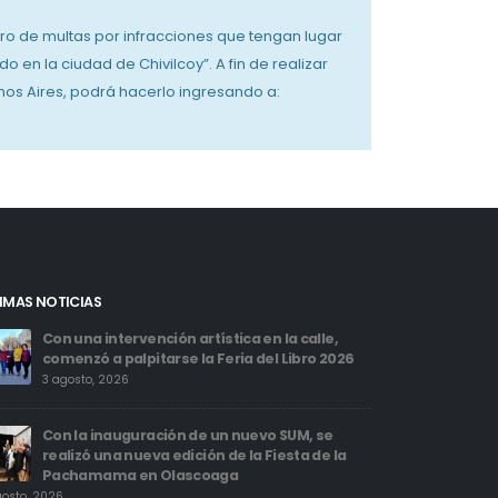
bro de multas por infracciones que tengan lugar
o en la ciudad de Chivilcoy”. A fin de realizar
nos Aires, podrá hacerlo ingresando a:
IMAS NOTICIAS
Con una intervención artística en la calle,
La Feria
comenzó a palpitarse la Feria del Libro 2026
8 agosto,
3 agosto, 2026
Con un 
Con la inauguración de un nuevo SUM, se
levanta 
realizó una nueva edición de la Fiesta de la
2026
Pachamama en Olascoaga
5 agosto, 2026
gosto, 2026