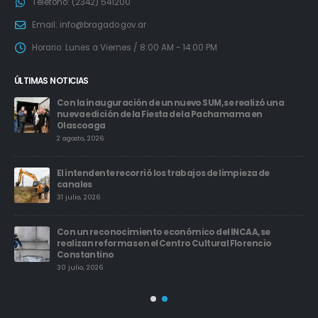
Teléfono:
(2342) 541200
Email:
info@bragado.gov.ar
Horario:
Lunes a Viernes / 8:00 AM - 14:00 PM
ÚLTIMAS NOTICIAS
Con la inauguración de un nuevo SUM, se realizó una
nueva edición de la Fiesta de la Pachamama en
Olascoaga
2 agosto, 2026
es
El intendente recorrió los trabajos de limpieza de
canales
31 julio, 2026
Con un reconocimiento económico del INCAA, se
realizan reformas en el Centro Cultural Florencio
Constantino
30 julio, 2026