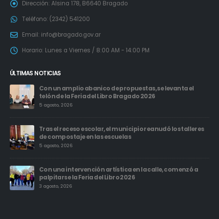
Dirección:
Alsina 178, B6640 Bragado
Teléfono:
(2342) 541200
Email:
info@bragado.gov.ar
Horario:
Lunes a Viernes / 8:00 AM - 14:00 PM
ÚLTIMAS NOTICIAS
Con un amplio abanico de propuestas, se levanta el
telón de la Feria del Libro Bragado 2026
5 agosto, 2026
Tras el receso escolar, el municipio reanudó los talleres
de compostaje en las escuelas
5 agosto, 2026
Con una intervención artística en la calle, comenzó a
palpitarse la Feria del Libro 2026
3 agosto, 2026