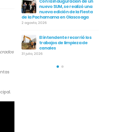
la obra de
Con la inauguración de un
Barengh
ED en
nuevo SUM, se realizó una
ilumina
unció la
nueva edición de la Fiesta
Pueblo 
de la Pachamama en Olascoaga
extensión a más
2 agosto, 2026
28 julio, 2026
to-Juvenil
El intendente recorrió los
La Orqu
rto
trabajos de limpieza de
ofreció
ll del CCFC
canales
Didáctic
ucrados
31 julio, 2026
21 julio, 2026
intas
cipal.