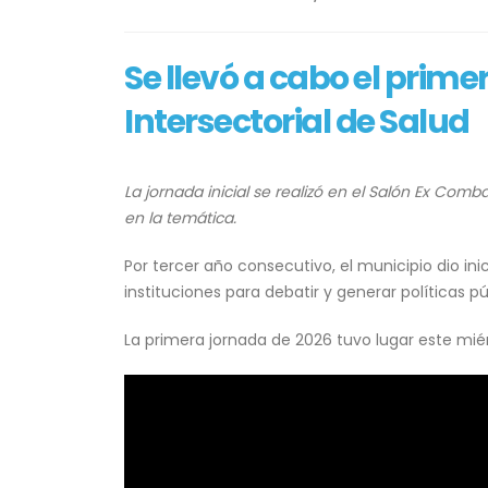
Se llevó a cabo el prim
Intersectorial de Salud
La jornada inicial se realizó en el Salón Ex Comb
en la temática.
Por tercer año consecutivo, el municipio dio ini
instituciones para debatir y generar políticas púb
La primera jornada de 2026 tuvo lugar este miér