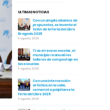
ULTIMAS NOTICIAS
iento
Con un amplio abanico de
Con un
AA, se
propuestas, se levanta el
económi
 en el
telón de la Feria del Libro
realiza
Bragado 2026
Centro Cultural
Constantino
5 agosto, 2026
30 julio, 2026
Tras el receso escolar, el
 las
municipio reanudó los
Barengh
e
talleres de compostaje en
nuevas
uró que
las escuelas
pavime
derecho a
«todos los veci
5 agosto, 2026
tenerlo»
30 julio, 2026
Con una intervención
artística en la calle,
A Nº
comenzó a palpitarse la
LICITAC
Feria del Libro 2026
05/202
3 agosto, 2026
30 julio,