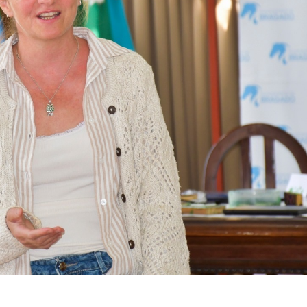
Con un amplio abanico de
Con un reconocim
propuestas, se levanta el
económico del INC
telón de la Feria del Libro
realizan reformas
Bragado 2026
Centro Cultural Florencio
Constantino
5 agosto, 2026
30 julio, 2026
Tras el receso escolar, el
municipio reanudó los
Barenghi inauguró
talleres de compostaje en
nuevas cuadras d
las escuelas
pavimento y aseg
«todos los vecinos tienen 
5 agosto, 2026
tenerlo»
30 julio, 2026
Con una intervención
artística en la calle,
comenzó a palpitarse la
LICITACIÓN PÚBLIC
Feria del Libro 2026
05/2026
3 agosto, 2026
30 julio, 2026