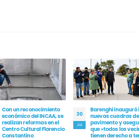
Con un reconocimiento
Barenghi inauguró 
30
económico del INCAA, se
nuevas cuadras de
realizan reformas en el
pavimento y asegu
Jul
Centro Cultural Florencio
que «todos los vec
Constantino
tienen derecho a te