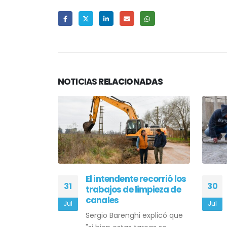
NOTICIAS
RELACIONADAS
ración de
El intendente recorrió los
31
30
se realizó
trabajos de limpieza de
ión de la
canales
Jul
Jul
 Pachamama
Sergio Barenghi explicó que