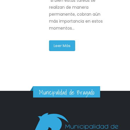
"si bien estas tareas se
elebración de
realizan de manera
unidad
permanente, cobran aún
o contó con
más importancia en estos
onvocatoria
momentos...
ticias para
Leer Más
Municipalidad de Bragado
Con un amplio abanico de propuest