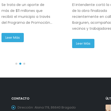
Se trata de un aporte de
El intendente cortó la 
más de $11 millones que
de la obra finalizada
recibió el municipio a través
recientemente en cal
del Programa de Promoción...
Ibarguren, acompaña
vecinos y trabajadores
Leer Más
Leer Más
CONTACTO
ÚLT
as, se
Con la inauguración de un nuevo SUM, se
Dirección:
Alsina 178, B6640 Bragado