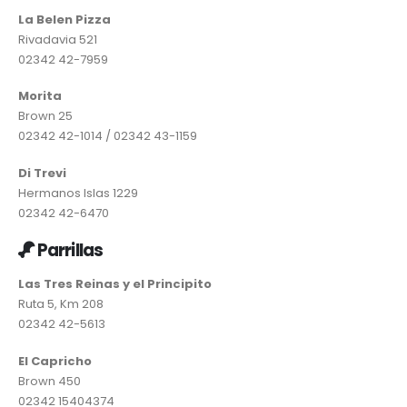
La Belen Pizza
Rivadavia 521
02342 42-7959
Morita
Brown 25
02342 42-1014 / 02342 43-1159
Di Trevi
Hermanos Islas 1229
02342 42-6470
Parrillas
Las Tres Reinas y el Principito
Ruta 5, Km 208
02342 42-5613
El Capricho
Brown 450
02342 15404374