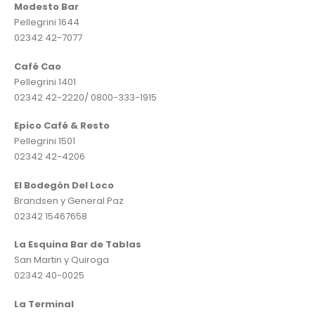
Modesto Bar
Pellegrini 1644
02342 42-7077
Café Cao
Pellegrini 1401
02342 42-2220/ 0800-333-1915
Epico Café & Resto
Pellegrini 1501
02342 42-4206
El Bodegón Del Loco
Brandsen y General Paz
02342 15467658
La Esquina Bar de Tablas
San Martin y Quiroga
02342 40-0025
La Terminal