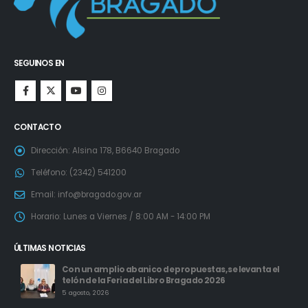
SEGUINOS EN
CONTACTO
Dirección:
Alsina 178, B6640 Bragado
Teléfono:
(2342) 541200
Email:
info@bragado.gov.ar
Horario:
Lunes a Viernes / 8:00 AM - 14:00 PM
ÚLTIMAS NOTICIAS
Con un amplio abanico de propuestas, se levanta el
telón de la Feria del Libro Bragado 2026
5 agosto, 2026