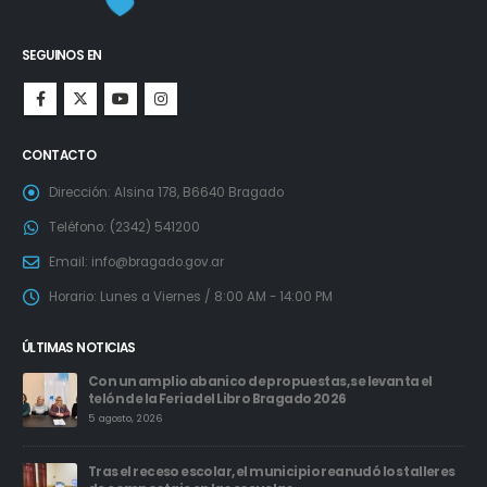
SEGUINOS EN
CONTACTO
Dirección:
Alsina 178, B6640 Bragado
Teléfono:
(2342) 541200
Email:
info@bragado.gov.ar
Horario:
Lunes a Viernes / 8:00 AM - 14:00 PM
ÚLTIMAS NOTICIAS
Con un amplio abanico de propuestas, se levanta el
telón de la Feria del Libro Bragado 2026
5 agosto, 2026
Tras el receso escolar, el municipio reanudó los talleres