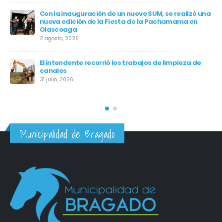
Con la inauguración de un nuevo SUM, se realizó una
nueva edición de la Fiesta de la Pachamama en
en
Olascoaga
os
2 agosto, 2026
El intendente recorrió los trabajos de limpieza de
canales
31 julio, 2026
Municipalidad de Bragado