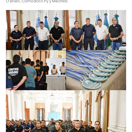
O’Brien, Comodoro Py y Mechita.