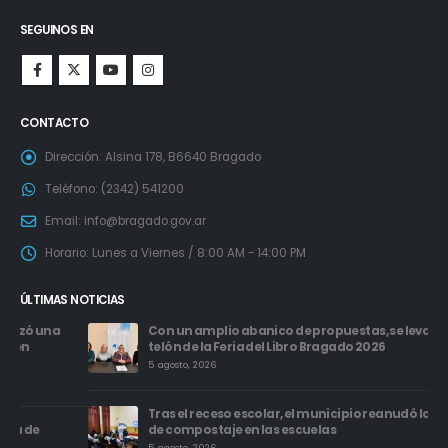
SEGUINOS EN
CONTACTO
Dirección:
Alsina 178, B6640 Bragado
Teléfono:
(2342) 541200
Email:
info@bragado.gov.ar
Horario:
Lunes a Viernes / 8:00 AM - 14:00 PM
ÚLTIMAS NOTICIAS
Con un amplio abanico de propuestas, se levanta el
telón de la Feria del Libro Bragado 2026
5 agosto, 2026
Tras el receso escolar, el municipio reanudó los talleres
de compostaje en las escuelas
5 agosto, 2026