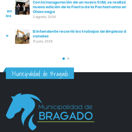
Con la inauguración de un nuevo SUM, se realizó una
nueva edición de la Fiesta de la Pachamama en
en
Olascoaga
os
2 agosto, 2026
El intendente recorrió los trabajos de limpieza de
canales
31 julio, 2026
Municipalidad de Bragado