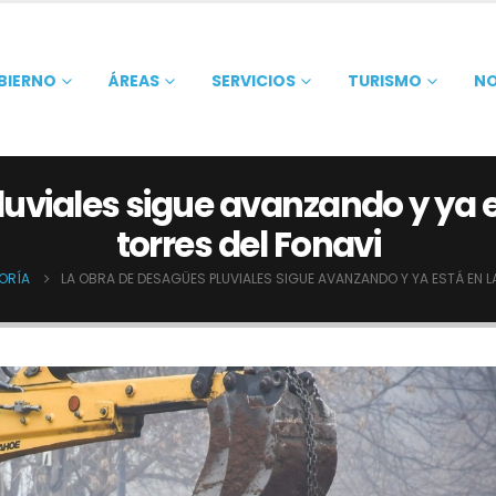
BIERNO
ÁREAS
SERVICIOS
TURISMO
NO
uviales sigue avanzando y ya e
torres del Fonavi
ORÍA
LA OBRA DE DESAGÜES PLUVIALES SIGUE AVANZANDO Y YA ESTÁ EN L