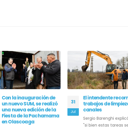
El intendente recorrió los
Con un reconocimi
30
trabajos de limpieza de
económico del INCA
canales
realizan reformas e
Jul
Centro Cultural Flo
Sergio Barenghi explicó que
Constantino
"si bien estas tareas se