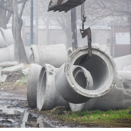
La Feria del Libro 2026 ya
El intendente reco
está en marcha
trabajos de limpi
canales
8 agosto, 2026
31 julio, 2026
Con un amplio abanico de
propuestas, se levanta el
Con un reconocim
telón de la Feria del Libro
económico del INC
Bragado 2026
realizan reformas
Centro Cultural Florencio
5 agosto, 2026
Constantino
30 julio, 2026
Tras el receso escolar, el
municipio reanudó los
talleres de compostaje en
Barenghi inauguró
las escuelas
nuevas cuadras d
pavimento y aseg
5 agosto, 2026
«todos los vecinos tienen 
tenerlo»