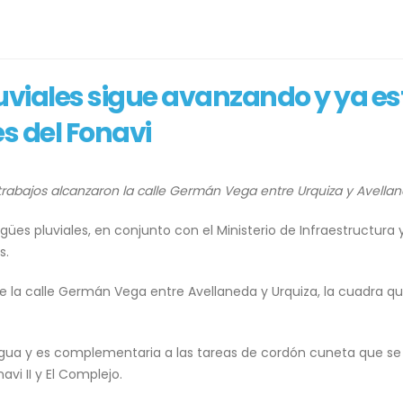
Con una intervención
30 julio, 2026
artística en la calle,
comenzó a palpitarse la
Feria del Libro 2026
LICITACIÓN PÚBLIC
05/2026
3 agosto, 2026
uviales sigue avanzando y ya es
30 julio, 2026
Con la inauguración de un
es del Fonavi
nuevo SUM, se realizó una
Barenghi recorrió 
nueva edición de la Fiesta
iluminación con L
de la Pachamama en Olascoaga
Pueblo Nuevo y an
extensión a más barrios
2 agosto, 2026
trabajos alcanzaron la calle Germán Vega entre Urquiza y Avellan
28 julio, 2026
ües pluviales, en conjunto con el Ministerio de Infraestructura 
s.
e la calle Germán Vega entre Avellaneda y Urquiza, la cuadra q
agua y es complementaria a las tareas de cordón cuneta que se 
avi II y El Complejo.