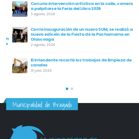
Con una intervención artística en la calle, comenzó
a palpitarse la Feria del Libro 2026
3 agosto, 2026
Con la inauguración de un nuevo SUM, se realizó una
nueva edición de la Fiesta de la Pachamama en
en
Olascoaga
os
2 agosto, 2026
El intendente recorrió los trabajos de limpieza de
canales
31 julio, 2026
Municipalidad de Bragado