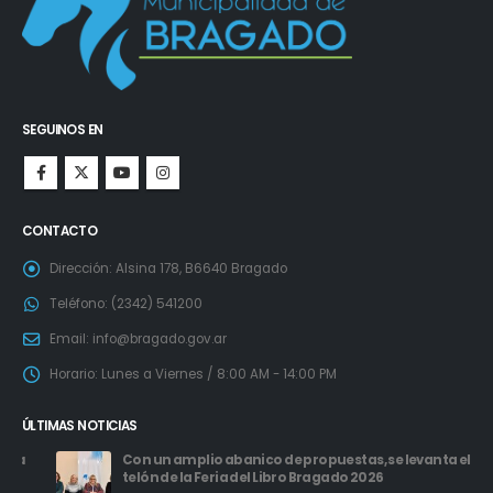
SEGUINOS EN
CONTACTO
Dirección:
Alsina 178, B6640 Bragado
Teléfono:
(2342) 541200
Email:
info@bragado.gov.ar
Horario:
Lunes a Viernes / 8:00 AM - 14:00 PM
ÚLTIMAS NOTICIAS
Con un amplio abanico de propuestas, se levanta el
telón de la Feria del Libro Bragado 2026